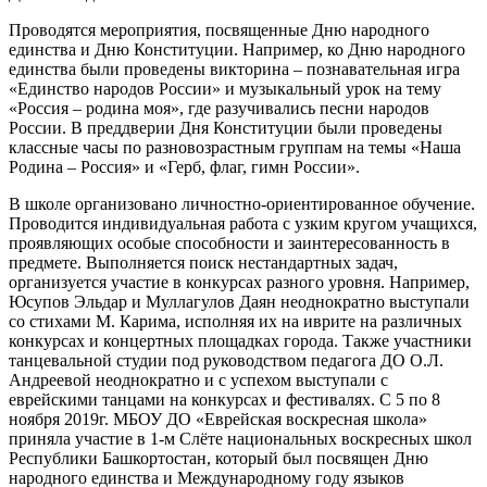
Проводятся мероприятия, посвященные Дню народного
единства и Дню Конституции. Например, ко Дню народного
единства были проведены викторина – познавательная игра
«Единство народов России» и музыкальный урок на тему
«Россия – родина моя», где разучивались песни народов
России. В преддверии Дня Конституции были проведены
классные часы по разновозрастным группам на темы «Наша
Родина – Россия» и «Герб, флаг, гимн России».
В школе организовано личностно-ориентированное обучение.
Проводится индивидуальная работа с узким кругом учащихся,
проявляющих особые способности и заинтересованность в
предмете. Выполняется поиск нестандартных задач,
организуется участие в конкурсах разного уровня. Например,
Юсупов Эльдар и Муллагулов Даян неоднократно выступали
со стихами М. Карима, исполняя их на иврите на различных
конкурсах и концертных площадках города. Также участники
танцевальной студии под руководством педагога ДО О.Л.
Андреевой неоднократно и с успехом выступали с
еврейскими танцами на конкурсах и фестивалях. С 5 по 8
ноября 2019г. МБОУ ДО «Еврейская воскресная школа»
приняла участие в 1-м Слёте национальных воскресных школ
Республики Башкортостан, который был посвящен Дню
народного единства и Международному году языков