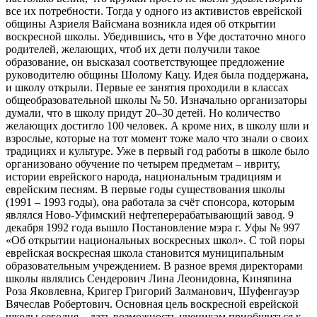
все их потребности. Тогда у одного из активистов еврейской
общины Азриеля Вайсмана возникла идея об открытии
воскресной школы. Убедившись, что в Уфе достаточно много
родителей, желающих, чтоб их дети получили такое
образование, он высказал соответствующее предложение
руководителю общины Шолому Кацу. Идея была поддержана,
и школу открыли. Первые ее занятия проходили в классах
общеобразовательной школы № 50. Изначально организаторы
думали, что в школу придут 20–30 детей. Но количество
желающих достигло 100 человек. А кроме них, в школу шли и
взрослые, которые на тот момент тоже мало что знали о своих
традициях и культуре. Уже в первый год работы в школе было
организовано обучение по четырем предметам – ивриту,
истории еврейского народа, национальным традициям и
еврейским песням. В первые годы существования школы
(1991 – 1993 годы), она работала за счёт спонсора, которым
являлся Ново-Уфимский нефтеперерабатывающий завод. 9
декабря 1992 года вышло Постановление мэра г. Уфы № 997
«Об открытии национальных воскресных школ». С той поры
еврейская воскресная школа становится муниципальным
образовательным учреждением. В разное время директорами
школы являлись Сендерович Лина Леонидовна, Киняпина
Роза Яковлевна, Кригер Григорий Залманович, Шуфенгауэр
Вячеслав Робертович. Основная цель воскресной еврейской
школы сегодня – дать возможность ученикам приобщиться к