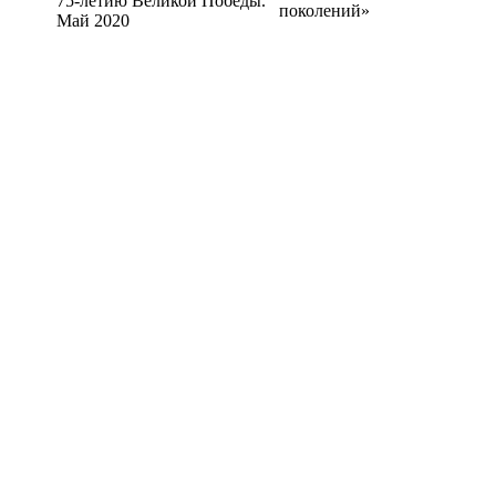
75-летию Великой Победы.
поколений»
Май 2020