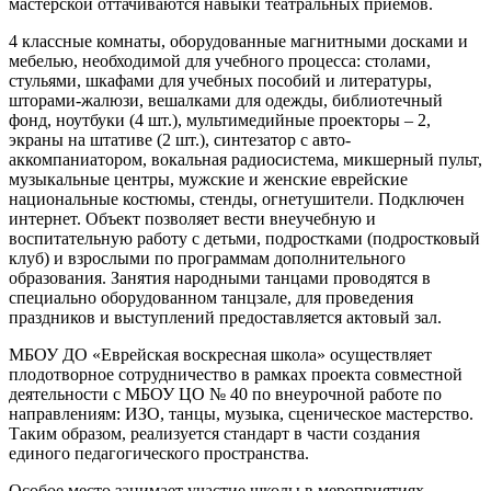
мастерской оттачиваются навыки театральных приемов.
4 классные комнаты, оборудованные магнитными досками и
мебелью, необходимой для учебного процесса: столами,
стульями, шкафами для учебных пособий и литературы,
шторами-жалюзи, вешалками для одежды, библиотечный
фонд, ноутбуки (4 шт.), мультимедийные проекторы – 2,
экраны на штативе (2 шт.), синтезатор с авто-
аккомпаниатором, вокальная радиосистема, микшерный пульт,
музыкальные центры, мужские и женские еврейские
национальные костюмы, стенды, огнетушители. Подключен
интернет. Объект позволяет вести внеучебную и
воспитательную работу с детьми, подростками (подростковый
клуб) и взрослыми по программам дополнительного
образования. Занятия народными танцами проводятся в
специально оборудованном танцзале, для проведения
праздников и выступлений предоставляется актовый зал.
МБОУ ДО «Еврейская воскресная школа» осуществляет
плодотворное сотрудничество в рамках проекта совместной
деятельности с МБОУ ЦО № 40 по внеурочной работе по
направлениям: ИЗО, танцы, музыка, сценическое мастерство.
Таким образом, реализуется стандарт в части создания
единого педагогического пространства.
Особое место занимает участие школы в мероприятиях,