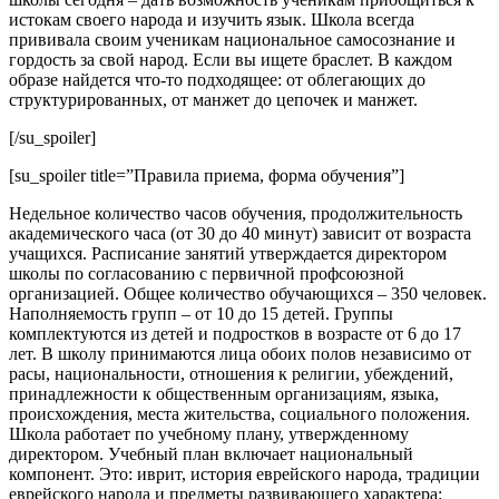
истокам своего народа и изучить язык. Школа всегда
прививала своим ученикам национальное самосознание и
гордость за свой народ. Если вы ищете браслет. В каждом
образе найдется что-то подходящее: от облегающих до
структурированных, от манжет до цепочек и манжет.
[/su_spoiler]
[su_spoiler title=”Правила приема, форма обучения”]
Недельное количество часов обучения, продолжительность
академического часа (от 30 до 40 минут) зависит от возраста
учащихся. Расписание занятий утверждается директором
школы по согласованию с первичной профсоюзной
организацией. Общее количество обучающихся – 350 человек.
Наполняемость групп – от 10 до 15 детей. Группы
комплектуются из детей и подростков в возрасте от 6 до 17
лет. В школу принимаются лица обоих полов независимо от
расы, национальности, отношения к религии, убеждений,
принадлежности к общественным организациям, языка,
происхождения, места жительства, социального положения.
Школа работает по учебному плану, утвержденному
директором. Учебный план включает национальный
компонент. Это: иврит, история еврейского народа, традиции
еврейского народа и предметы развивающего характера: