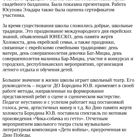
свадебного балдахина. Была показана презентация. Работа
Юсупова Эльдара также была оценена сертификатом
участника.
За время существования школы сложились добрые, школьные
традиции. Это празднование международного дня еврейских
знаний, объявленный ЮНЕСКО, день памяти жертв
Холокоста, день еврейской семьи, а также праздники,
связанные с еврейскими семейными традициями: день
матери, день совершеннолетия девочки Бат-Мицва, день
совершеннолетия мальчика Бар-Мицва, участие в конкурсах и
городских, республиканских мероприятиях, организация
летнего отдыха и обучения детей.
Большое значение в жизни школы играет школьный театр. Его
руководитель – педагог ДО Бородина Ю.В. применяет в своей
работе методы, направленные на формирование
представлений ребят о сцене и сценическом мастерстве.
Педагог неустанно и с успехом работает над постановкой
голоса, речи, артистичных манер и т.д. Ко Дню памяти жертв
холокоста Бородина Ю.В. поставила спектакль по мотивам
произведения «Чика-собачка из гетто». Отчетным
мероприятием школьного театра стала музыкально-
литературная композиция «Дети войны», приуроченная ко
Дню Победы.