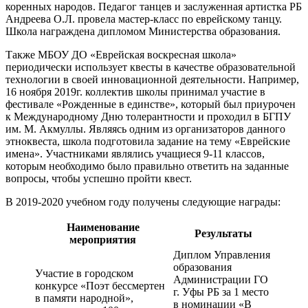
коренных народов. Педагог танцев и заслуженная артистка РБ
Андреева О.Л. провела мастер-класс по еврейскому танцу.
Школа награждена дипломом Министерства образования.
Также МБОУ ДО «Еврейская воскресная школа»
периодически использует квесты в качестве образовательной
технологии в своей инновационной деятельности. Например,
16 ноября 2019г. коллектив школы принимал участие в
фестивале «Рожденные в единстве», который был приурочен
к Международному Дню толерантности и проходил в БГПУ
им. М. Акмуллы. Являясь одним из организаторов данного
этноквеста, школа подготовила задание на тему «Еврейские
имена». Участниками являлись учащиеся 9-11 классов,
которым необходимо было правильно ответить на заданные
вопросы, чтобы успешно пройти квест.
В 2019-2020 учебном году получены следующие награды:
Наименование
Результаты
мероприятия
Диплом Управления
образования
Участие в городском
Администрации ГО
конкурсе «Поэт бессмертен
г. Уфы РБ за 1 место
в памяти народной»,
в номинации «В