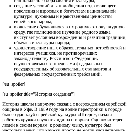
национального образования и культуры;
создание условий для приобщения подрастающего
поколения и взрослых к богатствам национальной
культуры, духовным и нравственным ценностям
еврейского народа;
включение обучающихся в их родную этнокультурную
среду, где полноценное изучение родного языка
выступает условием возрождения и развития традиций,
обычаев и культуры народа;
удовлетворение иных образовательных потребностей и
интересов учащихся, не противоречащих
законодательству Российской Федерации,
осуществляемых за пределами федеральных
государственных образовательных стандартов и
федеральных государственных требований.
[/su_spoiler]
[su_spoiler title=”История создания”]
История школы напрямую связана с возрождением еврейской
общины в Уфе. В 1989 году на волне перестройки в городе
был создан клуб еврейской культуры «Штерн», начали
работать кружки изучения идиша и иврита. Однако интерес
людей к своим корням, к родному языку, культуре был
настолько велик, что кружки просто не могли удовлетворить