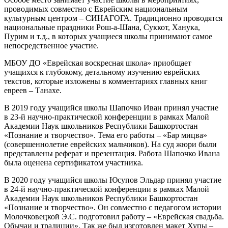
проводимых совместно с Еврейским национальным
культурным центром – СИНАГОГА. Традиционно проводятся
национальные праздники Рош-а-Шана, Суккот, Ханука,
Пурим и т.д., в которых учащиеся школы принимают самое
непосредственное участие.
МБОУ ДО «Еврейская воскресная школа» приобщает
учащихся к глубокому, детальному изучению еврейских
текстов, которые изложены в комментариях главных книг
евреев – Танахе.
В 2019 году учащийся школы Шапочко Иван принял участие
в 23-й научно-практической конференции в рамках Малой
Академии Наук школьников Республики Башкортостан
«Познание и творчество». Тема его работы – «Бар мицва»
(совершеннолетие еврейских мальчиков). На суд жюри были
представлены реферат и презентация. Работа Шапочко Ивана
была оценена сертификатом участника.
В 2020 году учащийся школы Юсупов Эльдар принял участие
в 24-й научно-практической конференции в рамках Малой
Академии Наук школьников Республики Башкортостан
«Познание и творчество». Он совместно с педагогом истории
Молочковецкой Э.С. подготовил работу – «Еврейская свадьба.
Обычаи и традиции». Так же был изготовлен макет Хупы –