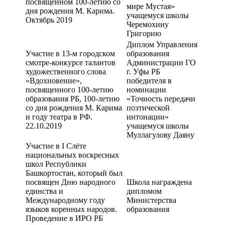
посвященном 100-летию со
мире Мустая»
дня рождения М. Карима.
учащемуся школы
Октябрь 2019
Черемохину
Григорию
Диплом Управления
Участие в 13-м городском
образования
смотре-конкурсе талантов
Администрации ГО
художественного слова
г. Уфы РБ
«Вдохновение»,
победителя в
посвященного 100-летию
номинации
образования РБ, 100-летию
«Точность передачи
со дня рождения М. Карима
поэтической
и году театра в РФ.
интонации»
22.10.2019
учащемуся школы
Муллагулову Даяну
Участие в I Слёте
национальных воскресных
школ Республики
Башкортостан, который был
посвящен Дню народного
Школа награждена
единства и
дипломом
Международному году
Министерства
языков коренных народов.
образования
Проведение в ИРО РБ